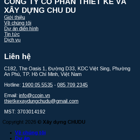
CÔNG TY CỔ PHẦN THIẾT KẾ VÀ
XÂY DỰNG CHU DU
Giới thiệu
Về chúng tôi
Dự án điển hình
Tin tức
Dịch vụ
Liên hệ
C182, The Oasis 1, Đường D33, KDC Việt Sing, Phường
An Phú, TP. Hồ Chí Minh, Việt Nam
Hotline:
1900 05 5535
-
085 709 2345
Email:
info@ccoin.vn
thietkexaydungchudu@gmail.com
MST: 3703014192
Copyright 2026 ©
Xây dựng CHUDU
Về chúng tôi
Dự án