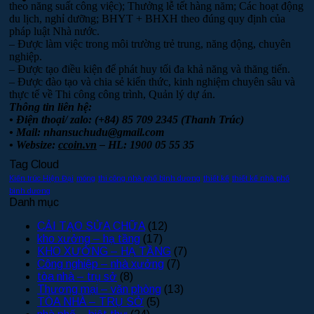
theo năng suất công việc); Thưởng lễ tết hàng năm; Các hoạt động
du lịch, nghỉ dưỡng; BHYT + BHXH theo đúng quy định của
pháp luật Nhà nước.
– Được làm việc trong môi trường trẻ trung, năng động, chuyên
nghiệp.
– Được tạo điều kiện để phát huy tối đa khả năng và thăng tiến.
– Được đào tạo và chia sẻ kiến thức, kinh nghiệm chuyên sâu và
thực tế về Thi công công trình, Quản lý dự án.
Thông tin liên hệ:
• Điện thoại/ zalo: (+84) 85 709 2345 (Thanh Trúc)
• Mail: nhansuchudu@gmail.com
• Websize:
ccoin.vn
– HL: 1900 05 55 35
Tag Cloud
Kiến trúc Hiện Đại
móng
thi công nhà phố bình dương
thiết kế
thiết kế nhà phố
bình dương
Danh mục
CẢI TẠO SỬA CHỮA
(12)
kho xưởng – hạ tầng
(17)
KHO XƯỞNG – HẠ TẦNG
(7)
Công nghiệp – nhà xưởng
(7)
tòa nhà – trụ sở
(8)
Thương mại – văn phòng
(13)
TÒA NHÀ – TRỤ SỞ
(5)