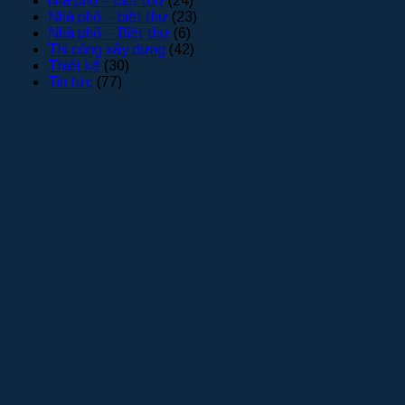
nhà phố – biệt thự
(24)
Nhà phố – biệt thự
(23)
Nhà phố – Biệt thự
(6)
Thi công xây dựng
(42)
Thiết kế
(30)
Tin tức
(77)