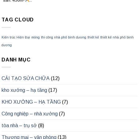
sàn: 450m²
...
TAG CLOUD
Kiến trúc Hiện Đại
móng
thi công nhà phố bình dương
thiết kế
thiết kế nhà phố bình
dương
DANH MỤC
CẢI TẠO SỬA CHỮA
(12)
kho xưởng – hạ tầng
(17)
KHO XƯỞNG – HẠ TẦNG
(7)
Công nghiệp – nhà xưởng
(7)
tòa nhà – trụ sở
(8)
Thương mại – văn phòng
(13)