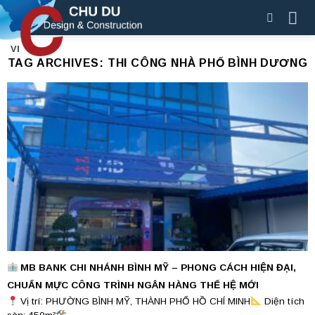
Skip
to
content
VI
TAG ARCHIVES:
THI CÔNG NHÀ PHỐ BÌNH DƯƠNG
MB BANK CHI NHÁNH BÌNH MỸ – PHONG CÁCH HIỆN ĐẠI,
CHUẨN MỰC CÔNG TRÌNH NGÂN HÀNG THẾ HỆ MỚI
Vị trí: PHƯỜNG BÌNH MỸ, THÀNH PHỐ HỒ CHÍ MINH
Diện tích