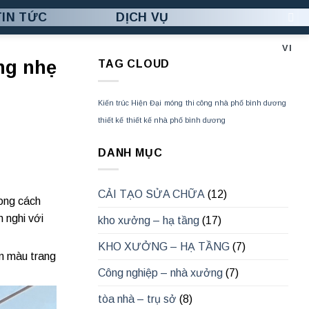
TIN TỨC
DỊCH VỤ
VI
ng nhẹ
TAG CLOUD
Kiến trúc Hiện Đại
móng
thi công nhà phố bình dương
thiết kế
thiết kế nhà phố bình dương
DANH MỤC
CẢI TẠO SỬA CHỮA
(12)
hong cách
n nghi với
kho xưởng – hạ tầng
(17)
KHO XƯỞNG – HẠ TẦNG
(7)
am màu trang
Công nghiệp – nhà xưởng
(7)
tòa nhà – trụ sở
(8)