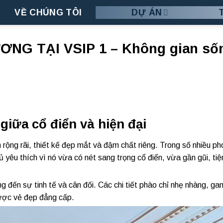
VỀ CHÚNG TÔI
DỰ ÁN
NG TẠI VSIP 1 – Không gian số
giữa cổ điển và hiện đại
 rộng rãi, thiết kế đẹp mắt và đậm chất riêng. Trong số nhiều p
 yêu thích vì nó vừa có nét sang trọng cổ điển, vừa gần gũi, tiệ
 đến sự tinh tế và cân đối. Các chi tiết phào chỉ nhẹ nhàng, g
ược vẻ đẹp đẳng cấp.