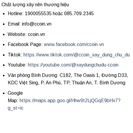
Chất lượng xây nền thương hiệu
Hotline: 1900055535 hoặc 085.709.2345
Email: info@ccoin.vn
Website: ccoin.vn
Facebook Page:
www.facebook.com/ccoin.vn
Tiktok:
https://www.tiktok.com/@ccoin_xay_dung_chu_du
Youtube:
https://youtube.com/@xaydungchudu-ccoin
Văn phòng Bình Dương: C182, The Oasis 1, Đường D33,
KDC Việt Sing, P. An Phú, TP. Thuận An, T. Bình Dương
Google
Map:
https://maps.app.goo.gl/Hhw9t2LjQGqE9bHx7?
g_st=ic