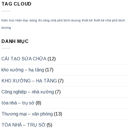
TAG CLOUD
Kiến trúc Hiện Đại
móng
thi công nhà phố bình dương
thiết kế
thiết kế nhà phố bình
dương
DANH MỤC
CẢI TẠO SỬA CHỮA
(12)
kho xưởng – hạ tầng
(17)
KHO XƯỞNG – HẠ TẦNG
(7)
Công nghiệp – nhà xưởng
(7)
tòa nhà – trụ sở
(8)
Thương mại – văn phòng
(13)
TÒA NHÀ – TRỤ SỞ
(5)